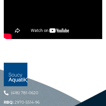
(418) 781-0620
RBQ:
2970-5514-96